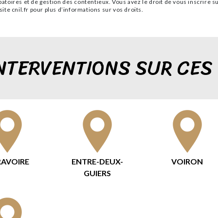
obatoires et de gestion des contentieux. Vous avez le droit de vous inscrire 
site cnil.fr pour plus d’informations sur vos droits.
NTERVENTIONS SUR CES 
RAVOIRE
ENTRE-DEUX-
VOIRON
GUIERS