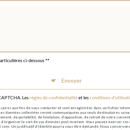
articulières ci-dessous **
Envoyer
reCAPTCHA. Les
règles de confidentialité
et les
conditions d'utilisat
res aux fins de vous contacter et sont enregistrées dans un fichier informa
. Les données collectées seront communiquées aux seuls destinataires suiv
cement, de portabilité, de limitation, d’opposition, de retrait de votre cons
e d’organiser le sort de vos données post-mortem. Vous pouvez exercer ces dr
l.com. Un justificatif d'identité pourra vous être demandé. Nous conservons