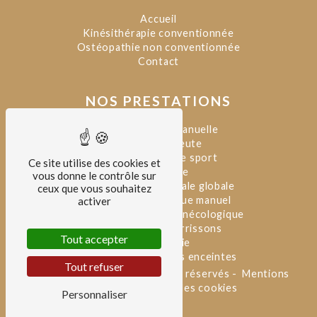
Accueil
Kinésithérapie conventionnée
Ostéopathie non conventionnée
Contact
NOS PRESTATIONS
Kinésithérapie manuelle
Kinésithérapeute
Kinésithérapeute sport
Ce site utilise des cookies et
Ostéopathe
vous donne le contrôle sur
Rééducation posturale globale
ceux que vous souhaitez
Drainage lymphatique manuel
activer
Kinésithérapie uro-gynécologique
Ostéopathie nourrissons
Tout accepter
Ostéopathie
Ostéopathie femmes enceintes
Tout refuser
©
Vistalid
- 2026 - Tous droits réservés -
Mentions
légales
-
Gestion des cookies
Personnaliser